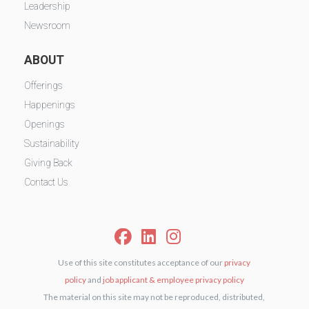
Leadership
Newsroom
ABOUT
Offerings
Happenings
Openings
Sustainability
Giving Back
Contact Us
Use of this site constitutes acceptance of our
privacy
policy
and
job applicant & employee privacy policy
The material on this site may not be reproduced, distributed,